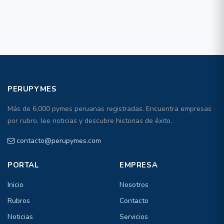
PERUPYMES
Más de 6,000 pymes peruanas registradas. Encuentra empresas
por rubro, lee noticias y descubre historias de éxito.
contacto@perupymes.com
PORTAL
EMPRESA
Inicio
Nosotros
Rubros
Contacto
Noticias
Servicios