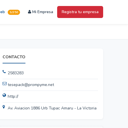
web
Mi Empresa
Registra tu empresa
S/350
CONTACTO
2583283
tesepack@prompyme.net
http://
Av. Aviacion 1886 Urb Tupac Amaru - La Victoria