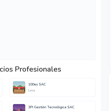
cios Profesionales
100es SAC
Lima
3PI Gestiòn Tecnològica SAC