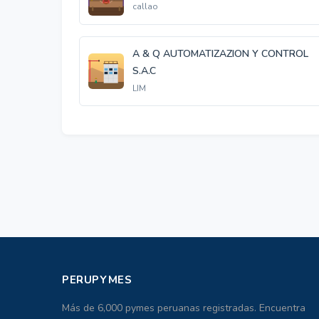
callao
A & Q AUTOMATIZAZION Y CONTROL
S.A.C
LIM
PERUPYMES
Más de 6,000 pymes peruanas registradas. Encuentra