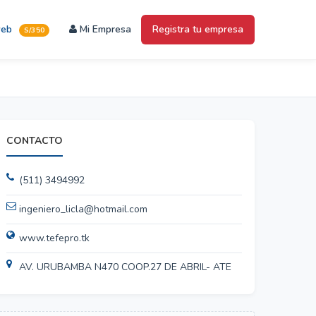
web
Mi Empresa
Registra tu empresa
S/350
CONTACTO
(511) 3494992
ingeniero_licla@hotmail.com
www.tefepro.tk
AV. URUBAMBA N470 COOP.27 DE ABRIL- ATE