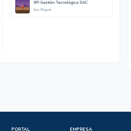
3PI Gestiòn Tecnològica SAC
San Miguel
PORTAL
EMPRESA