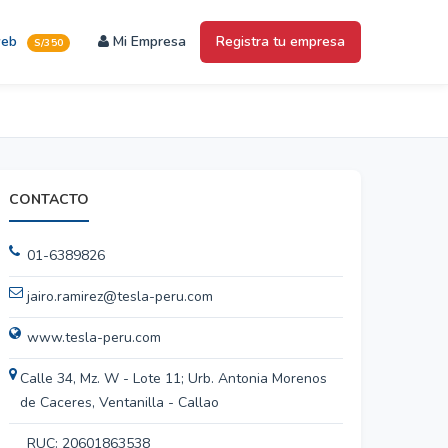
web
Mi Empresa
Registra tu empresa
S/350
CONTACTO
01-6389826
jairo.ramirez@tesla-peru.com
www.tesla-peru.com
Calle 34, Mz. W - Lote 11; Urb. Antonia Morenos
de Caceres, Ventanilla - Callao
RUC: 20601863538