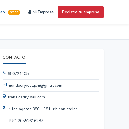
web
Mi Empresa
Registra tu empresa
S/350
CONTACTO
980724405
mundodrywalljcm@gmail.com
trabajosdrywall.com
jr. las agatas 380 - 381 urb san carlos
RUC: 20552616287