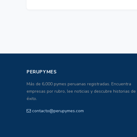
PERUPYMES
Más de 6,000 pymes peruanas registradas. Encuentra
empresas por rubro, lee noticias y descubre historias de
éxito.
contacto@perupymes.com