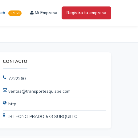
web
Mi Empresa
Registra tu empresa
S/350
CONTACTO
7722260
ventas@transportesquispe.com
http
JR LEONCI PRADO 573 SURQUILLO