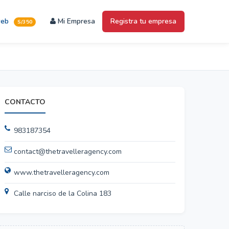
web
Mi Empresa
Registra tu empresa
S/350
CONTACTO
983187354
contact@thetravelleragency.com
www.thetravelleragency.com
Calle narciso de la Colina 183