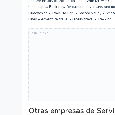
and the history of the Nazca Lines. With IZI PERU, e
landscapes. Book now for culture, adventure, and mem
Huacachina • Travel to Peru • Sacred Valley • Amazo
Lines • Adventure travel • Luxury travel • Trekking
Otras empresas de Servi