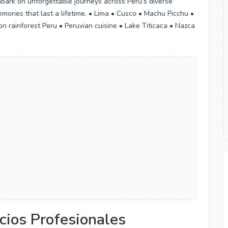
mbark on unforgettable journeys across Peru’s diverse
ories that last a lifetime. • Lima • Cusco • Machu Picchu •
n rainforest Peru • Peruvian cuisine • Lake Titicaca • Nazca
cios Profesionales