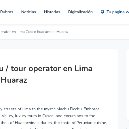
Rubros
Noticias
Historias
Digitalización
Tu página 
perator en Lima Cusco huacachina Huaraz
u / tour operator en Lima
 Huaraz
ly streets of Lima to the mystic Machu Picchu. Embrace
 Valley, luxury tours in Cusco, and excursions to the
hrill of Huacachina’s dunes, the taste of Peruvian cuisine,