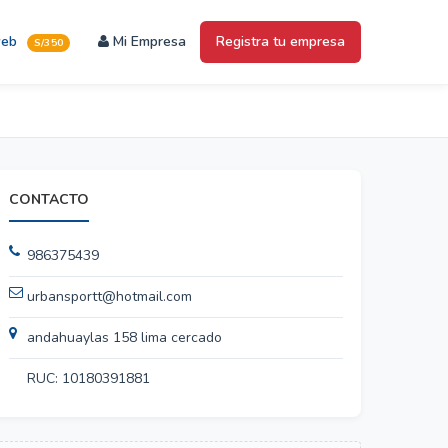
web
Mi Empresa
Registra tu empresa
S/350
CONTACTO
986375439
urbansportt@hotmail.com
andahuaylas 158 lima cercado
RUC: 10180391881