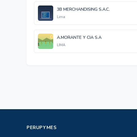
3B MERCHANDISING S.A.C.
Lima
A.MORANTE Y CIA S.A
LIMA
PERUPYMES