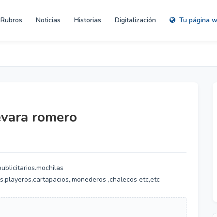
Rubros
Noticias
Historias
Digitalización
Tu página 
evara romero
ublicitarios.mochilas
s,playeros,cartapacios,,monederos ,chalecos etc,etc