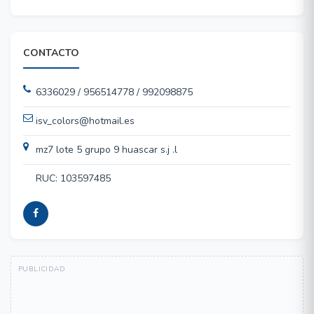
CONTACTO
6336029 / 956514778 / 992098875
isv_colors@hotmail.es
mz7 lote 5 grupo 9 huascar s.j .l
RUC: 103597485