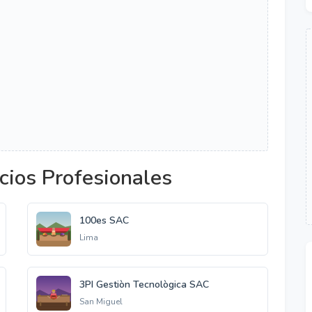
cios Profesionales
100es SAC
Lima
3PI Gestiòn Tecnològica SAC
San Miguel