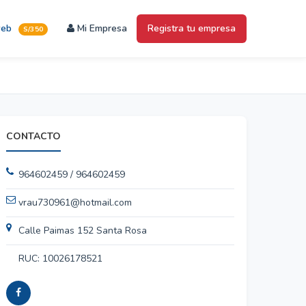
web
Mi Empresa
Registra tu empresa
S/350
CONTACTO
964602459 / 964602459
vrau730961@hotmail.com
Calle Paimas 152 Santa Rosa
RUC: 10026178521