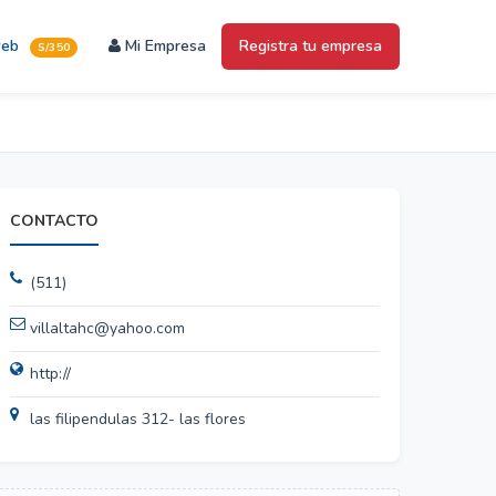
web
Mi Empresa
Registra tu empresa
S/350
CONTACTO
(511)
villaltahc@yahoo.com
http://
las filipendulas 312- las flores