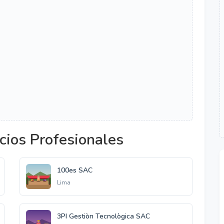
cios Profesionales
100es SAC
Lima
3PI Gestiòn Tecnològica SAC