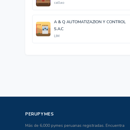
callao
A & Q AUTOMATIZAZION Y CONTROL
S.A.C
LIM
PERUPYMES
Más de 6,000 pymes peruanas registradas. Encuentra