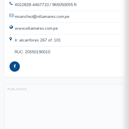
4022828-4467710 / 965050055 R
msanchez@villamares.com.pe
www.villamares.com.pe
Jr. alcanfores 267 of. 101
RUC: 20550190010