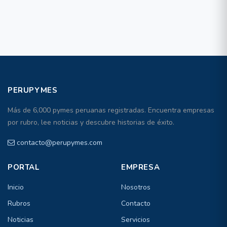
PERUPYMES
Más de 6,000 pymes peruanas registradas. Encuentra empresas
por rubro, lee noticias y descubre historias de éxito.
contacto@perupymes.com
PORTAL
EMPRESA
Inicio
Nosotros
Rubros
Contacto
Noticias
Servicios