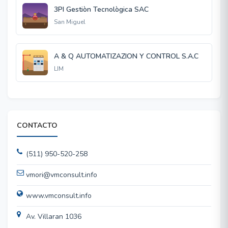
3PI Gestiòn Tecnològica SAC
San Miguel
A & Q AUTOMATIZAZION Y CONTROL S.A.C
LIM
CONTACTO
(511) 950-520-258
vmori@vmconsult.info
www.vmconsult.info
Av. Villaran 1036