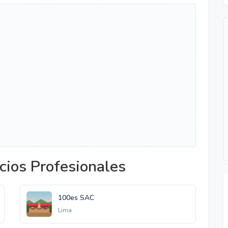
cios Profesionales
100es SAC
Lima