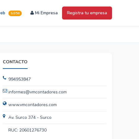
web
Mi Empresa
Registra tu empresa
S/350
CONTACTO
994953847
informes@vmcontadores.com
www.vmcontadores.com
Av. Surco 374 - Surco
RUC: 20601276730