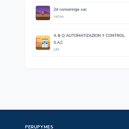
2d conseringe sac
callao
A & Q AUTOMATIZAZION Y CONTROL
S.A.C
LIM
PERUPYMES