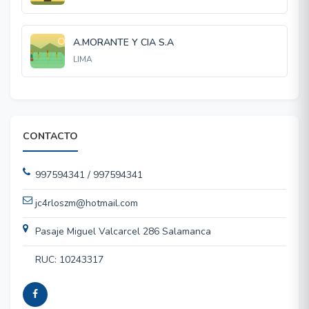
A.MORANTE Y CIA S.A
LIMA
CONTACTO
997594341 / 997594341
jc4rloszm@hotmail.com
Pasaje Miguel Valcarcel 286 Salamanca
RUC: 10243317