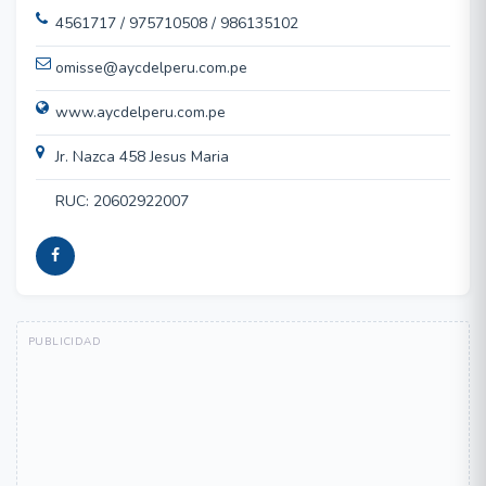
4561717 / 975710508 / 986135102
omisse@aycdelperu.com.pe
www.aycdelperu.com.pe
Jr. Nazca 458 Jesus Maria
RUC: 20602922007