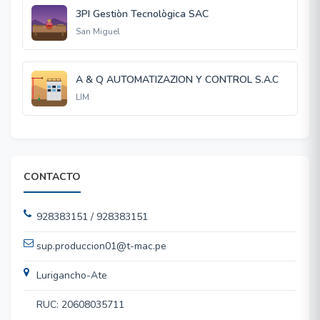
3PI Gestiòn Tecnològica SAC
San Miguel
A & Q AUTOMATIZAZION Y CONTROL S.A.C
LIM
CONTACTO
928383151 / 928383151
sup.produccion01@t-mac.pe
Lurigancho-Ate
RUC: 20608035711