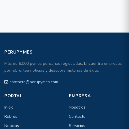
PERUPYMES
Más de 6,000 pymes peruanas registradas. Encuentra empresas
por rubro, lee noticias y descubre historias de éxito.
contacto@perupymes.com
PORTAL
EMPRESA
Inicio
Nosotros
Rubros
Contacto
Noticias
Servicios