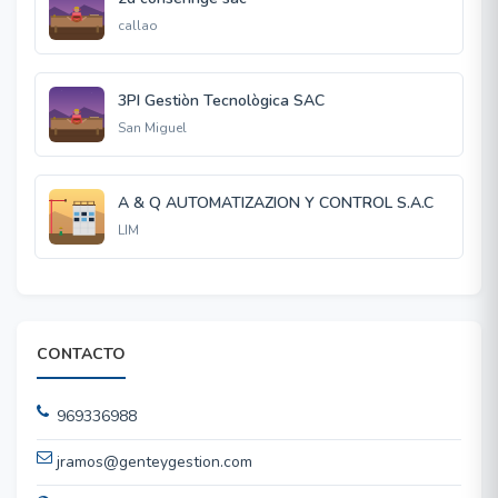
callao
3PI Gestiòn Tecnològica SAC
San Miguel
A & Q AUTOMATIZAZION Y CONTROL S.A.C
LIM
CONTACTO
969336988
jramos@genteygestion.com