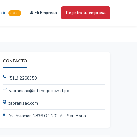
web
Mi Empresa
Registra tu empresa
S/350
CONTACTO
(511) 2268350
zabranisac@infonegocio.net.pe
zabranisac.com
Av. Aviacion 2836 Of. 201 A - San Borja