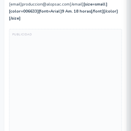
[email]produccion@alopsac.com[/email]
[size=small]
[color=006633][font=Arial]9 Am. 18 horas[/font][/color]
[/size]