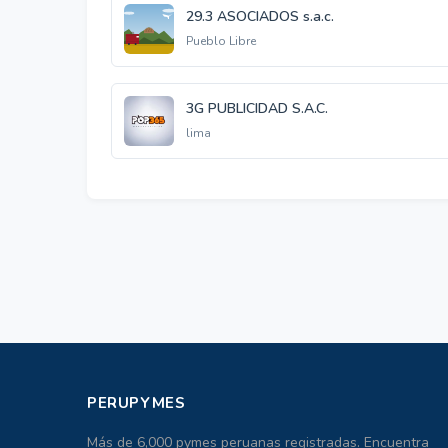
29.3 ASOCIADOS s.a.c.
Pueblo Libre
3G PUBLICIDAD S.A.C.
lima
PERUPYMES
Más de 6,000 pymes peruanas registradas. Encuentra