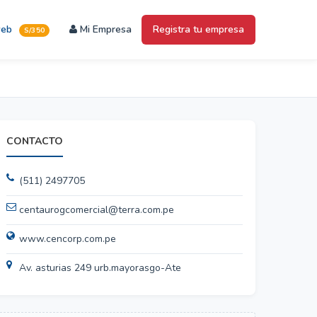
web
Mi Empresa
Registra tu empresa
S/350
CONTACTO
(511) 2497705
centaurogcomercial@terra.com.pe
www.cencorp.com.pe
Av. asturias 249 urb.mayorasgo-Ate