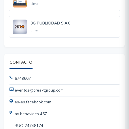
Lima
3G PUBLICIDAD S.A.C.
lima
CONTACTO
6749667
eventos@crea-tgroup.com
es-es.facebook.com
av benavides 457
RUC: 74748174