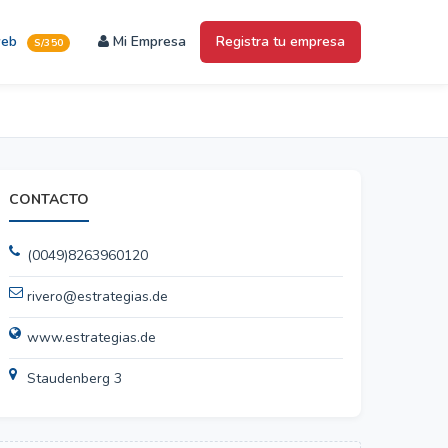
web
Mi Empresa
Registra tu empresa
S/350
CONTACTO
(0049)8263960120
rivero@estrategias.de
www.estrategias.de
Staudenberg 3