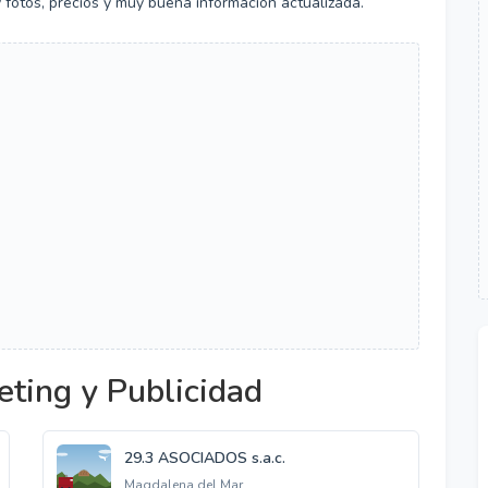
y fotos, precios y muy buena información actualizada.
ting y Publicidad
29.3 ASOCIADOS s.a.c.
Magdalena del Mar