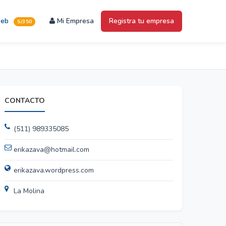
web
Mi Empresa
Registra tu empresa
S/350
CONTACTO
(511) 989335085
erikazava@hotmail.com
erikazava.wordpress.com
La Molina