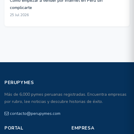
Cómo empezar a vender por internet en Perú sin
complicarte
25 Jul 2026
PERUPYMES
Más de 6,000 pymes peruanas registradas. Encuentra empresas
por rubro, lee noticias y descubre historias de éxito.
contacto@perupymes.com
PORTAL
EMPRESA