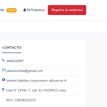
web
Mi Empresa
Registra tu empresa
S/350
CONTACTO
946016097
jaimemorilla@gmail.com
limited-liability-corporation-allirom.es.tl
lote Nº 19 Mz. T, Urb. EL PACIFICO, Lima
RUC: 10254010133