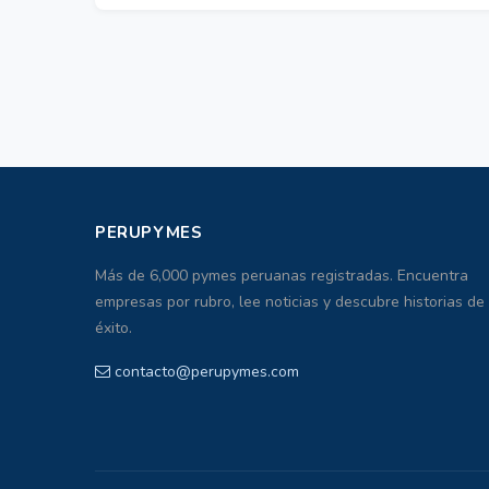
PERUPYMES
Más de 6,000 pymes peruanas registradas. Encuentra
empresas por rubro, lee noticias y descubre historias de
éxito.
contacto@perupymes.com