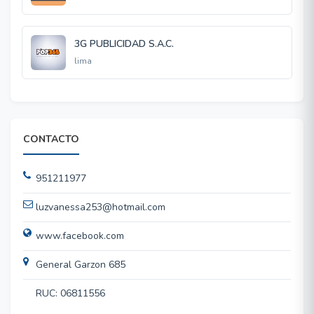
3G PUBLICIDAD S.A.C.
lima
CONTACTO
951211977
luzvanessa253@hotmail.com
www.facebook.com
General Garzon 685
RUC: 06811556