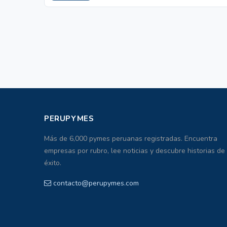
PERUPYMES
Más de 6,000 pymes peruanas registradas. Encuentra
empresas por rubro, lee noticias y descubre historias de
éxito.
contacto@perupymes.com