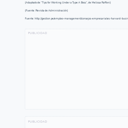
(Adaptado de “Tips for Working Under a Type A Boss”, de Melissa Raffoni)
(Fuente: Revista de Administración)
Fuente: http://gestion.pe/empleo-management/consejos-empresariales-harvard-bus