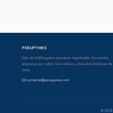
PERUPYMES
Más de 6,000 pymes peruanas registradas. Encuentra
empresas por rubro, lee noticias y descubre historias de
éxito.
contacto@perupymes.com
© 2026 