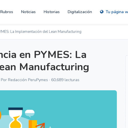
Rubros
Noticias
Historias
Digitalización
Tu página 
PYMES: La Implementación del Lean Manufacturing
encia en PYMES: La
Lean Manufacturing
· Por Redacción PeruPymes · 60,689 lecturas