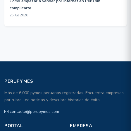
Cómo empezar a vender por internet en Perú sin
complicarte
25 Jul 2026
PERUPYMES
Más de 6,000 pymes peruanas registradas. Encuentra empresas
por rubro, lee noticias y descubre historias de éxito.
contacto@perupymes.com
PORTAL
EMPRESA