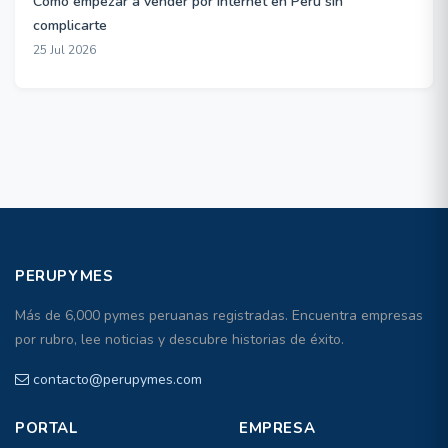
Cómo empezar a vender por internet en Perú sin
complicarte
25 Jul 2026
PERUPYMES
Más de 6,000 pymes peruanas registradas. Encuentra empresas
por rubro, lee noticias y descubre historias de éxito.
contacto@perupymes.com
PORTAL
EMPRESA