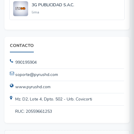
3G PUBLICIDAD S.A.C.
lima
CONTACTO
990195904
soporte@pyrushd.com
www.pyrushd.com
Mz. D2, Lote 4, Dpto. 502 - Urb. Covicorti
RUC: 20559661253