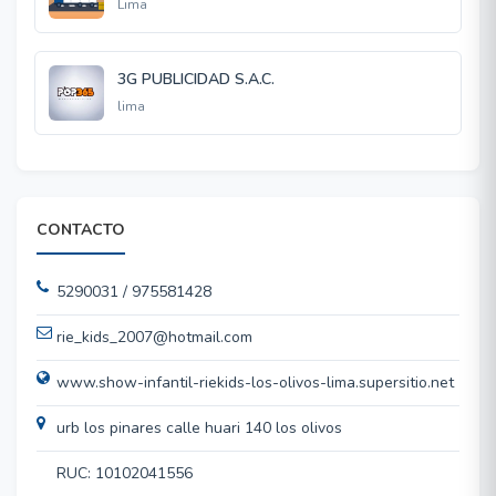
Lima
3G PUBLICIDAD S.A.C.
lima
CONTACTO
5290031 / 975581428
rie_kids_2007@hotmail.com
www.show-infantil-riekids-los-olivos-lima.supersitio.net
urb los pinares calle huari 140 los olivos
RUC: 10102041556