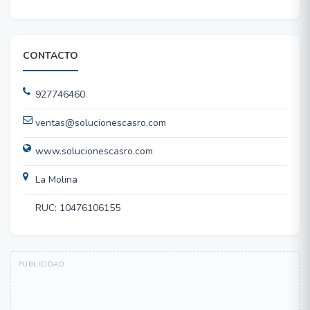
CONTACTO
927746460
ventas@solucionescasro.com
www.solucionescasro.com
La Molina
RUC: 10476106155