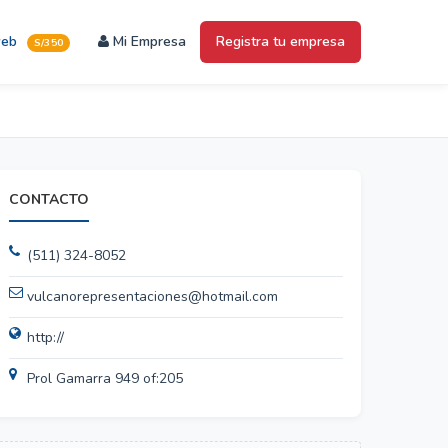
web
Mi Empresa
Registra tu empresa
S/350
CONTACTO
(511) 324-8052
vulcanorepresentaciones@hotmail.com
http://
Prol Gamarra 949 of:205