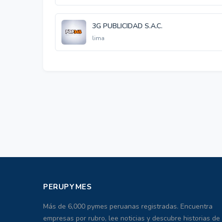
3G PUBLICIDAD S.A.C.
lima
PERUPYMES
Más de 6,000 pymes peruanas registradas. Encuentra
empresas por rubro, lee noticias y descubre historias de