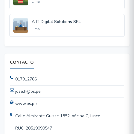
Lima
A IT Digital Solutions SRL
Lima
CONTACTO
017912786
jose.h@bs.pe
www.bs.pe
Calle Almirante Guisse 1852, oficina C, Lince
RUC: 20519090547