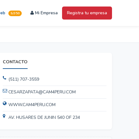
web
Mi Empresa
Registra tu empresa
S/350
CONTACTO
(511) 707-3559
CESARZAPATA@CAM4PERU.COM
WWW.CAM4PERU.COM
AV. HUSARES DE JUNIN 540 OF 234