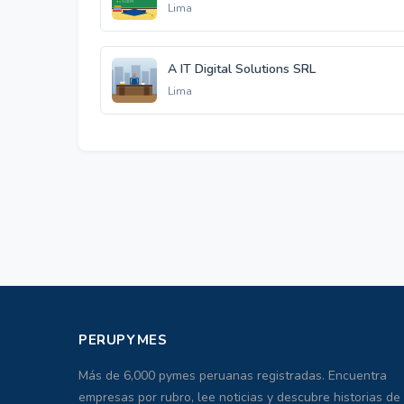
Lima
A IT Digital Solutions SRL
Lima
PERUPYMES
Más de 6,000 pymes peruanas registradas. Encuentra
empresas por rubro, lee noticias y descubre historias de