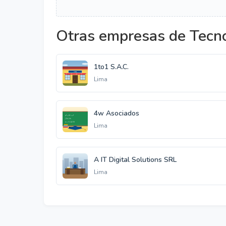
Otras empresas de Tecno
1to1 S.A.C.
Lima
4w Asociados
Lima
A IT Digital Solutions SRL
Lima