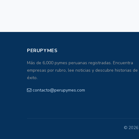
PERUPYMES
Más de 6,000 pymes peruanas registradas. Encuentra
empresas por rubro, lee noticias y descubre historias de
éxito.
contacto@perupymes.com
© 2026 