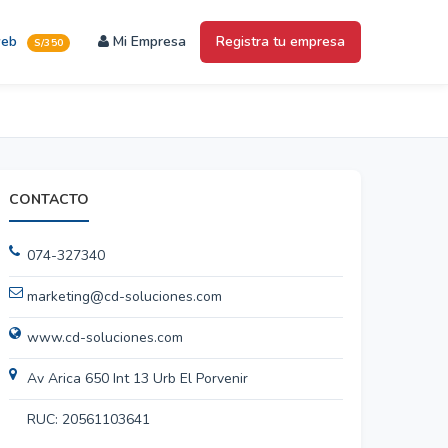
web
Mi Empresa
Registra tu empresa
S/350
CONTACTO
074-327340
marketing@cd-soluciones.com
www.cd-soluciones.com
Av Arica 650 Int 13 Urb El Porvenir
RUC: 20561103641