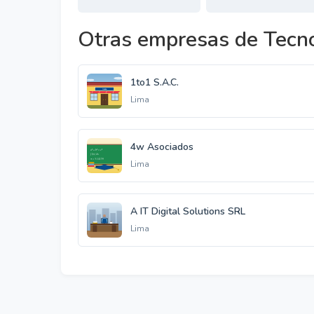
Otras empresas de Tecno
1to1 S.A.C.
Lima
4w Asociados
Lima
A IT Digital Solutions SRL
Lima