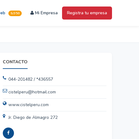
web
Mi Empresa
Registra tu empresa
S/350
CONTACTO
044-201482 / *436557
cistelperu@hotmail.com
www.cistelperu.com
Jr. Diego de Almagro 272