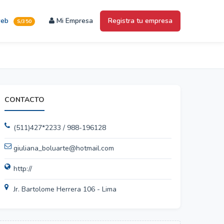
web
Mi Empresa
Registra tu empresa
S/350
CONTACTO
(511)427*2233 / 988-196128
giuliana_boluarte@hotmail.com
http://
Jr. Bartolome Herrera 106 - Lima