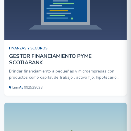
FINANZAS Y SEGUROS
GESTOR FINANCIAMIENTO PYME
SCOTIABANK
Brindar financiamiento a pequeñas y microempresas con
productos como capital de trabajo , activo fijo, hipotecario
emprendedor, descuento de letras, prestamos con garantia
Lima
992529028
hipotecaria y leasing.