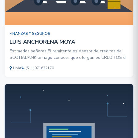
FINANZAS Y SEGUROS
LUIS ANCHORENA MOYA
Estimados señores El remitente es Asesor de creditos de
SCOTIABANK le hago conocer que otorgamos CREDITOS de
facil acceso para activos fijos, maquinarias, equipos,
LIMA
(511)971632170
vehiculos, capital de trabajo, comunicarse para una atencion
personalizada Cel. 971632170 e-mail lanchorena5