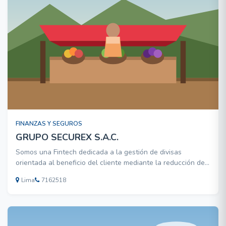
FINANZAS Y SEGUROS
GRUPO SECUREX S.A.C.
Somos una Fintech dedicada a la gestión de divisas
orientada al beneficio del cliente mediante la reducción del
riesgo cambiario y el aumento de la competitividad
Lima
7162518
empresarial. De esta manera, con un servicio de calidad y
seguro, nos convertimos en la primera Fintech en ofrecer un