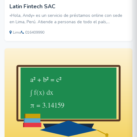
Latin Fintech SAC
«Hola, Andy» es un servicio de préstamos online con sede
en Lima, Perú. Atiende a personas de todo el país,
ofreciendo dos ventajas diferenciales sobre la banca
Lima
016409990
tradicional: Por un lado, «Andy» ofrece sencillez. Las
solicitudes de crédito se realizan totalmente en línea y con
re