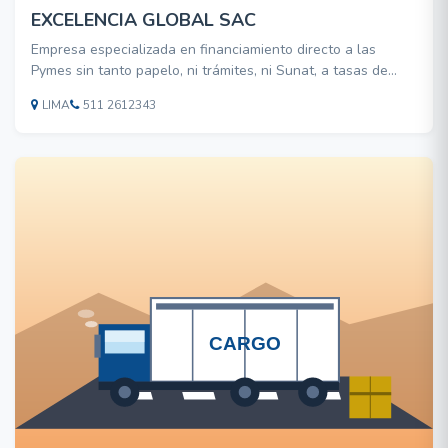
EXCELENCIA GLOBAL SAC
Empresa especializada en financiamiento directo a las
Pymes sin tanto papelo, ni trámites, ni Sunat, a tasas de
interés del sistema Financiero Préstamos desde US$ 500 a
LIMA
511 2612343
US$ 10,000. Enviar solicitud con datos basicos al Email :
Nombre de la persona solicitante y cónyuge, mont