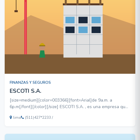
FINANZAS Y SEGUROS
ESCOTI S.A.
[size=medium][color=003366][font=Arial]de 9a.m. a
6p.m[/font][/color][/size] ESCOTI S.A. , es una empresa que
se dedica al comercio exterior fomentando el comercio
lima
(511)427*2233 /
entre paises , trayendo empresarios extranjeros para
canalizarlos con empresas peruanas y a las mostrarles un
tou