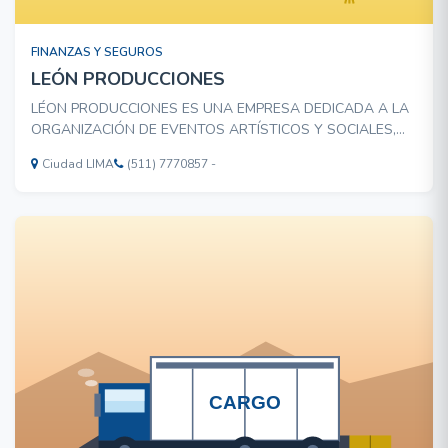
FINANZAS Y SEGUROS
LEÓN PRODUCCIONES
LÉON PRODUCCIONES ES UNA EMPRESA DEDICADA A LA
ORGANIZACIÓN DE EVENTOS ARTÍSTICOS Y SOCIALES,
ASÍ COMO AL DISEÑO DE PÁGINAS WEB PARA EL SECTOR
Ciudad LIMA
(511) 7770857 -
PYME A PRECIOS INCOMPARABLES. ATENCIÓN DE 9.00
A.M. A 7.00 P.M.