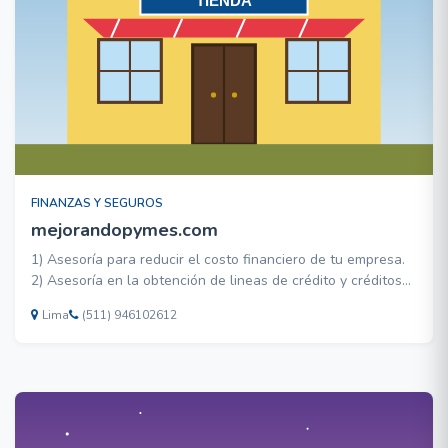
FINANZAS Y SEGUROS
mejorandopymes.com
1) Asesoría para reducir el costo financiero de tu empresa.
2) Asesoría en la obtención de lineas de crédito y créditos
de mediano plazo. 3) Planes de Negocio. 4) Diseño Gráfico y
Lima
(511) 946102612
Publicitario: Logotipo y Publicidad. 5) Diseño de Paginas
Web.