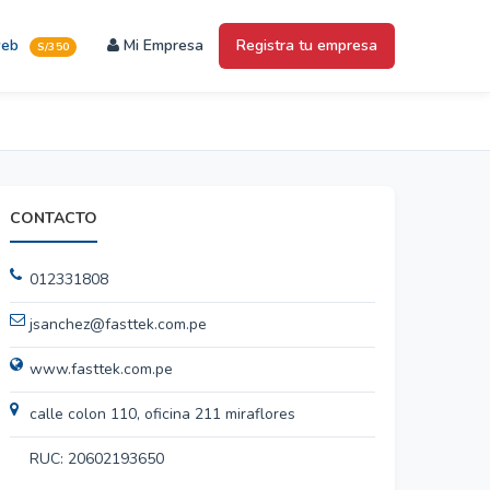
web
Mi Empresa
Registra tu empresa
S/350
CONTACTO
012331808
jsanchez@fasttek.com.pe
www.fasttek.com.pe
calle colon 110, oficina 211 miraflores
RUC: 20602193650