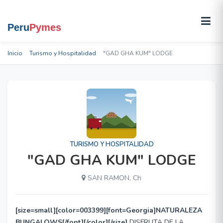
Inicio
Turismo y Hospitalidad
"GAD GHA KUM" LODGE
TURISMO Y HOSPITALIDAD
"GAD GHA KUM" LODGE
SAN RAMON, Ch
[size=small][color=003399][font=Georgia]NATURALEZA
BUNGALOWS[/font][/color][/size]
DISFRUTA DE LA