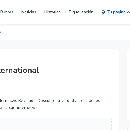
Rubros
Noticias
Historias
Digitalización
Tu página 
al
ernational
internet.ws Revelado: Descubre la verdad acerca de los
//trabajo-internet.ws