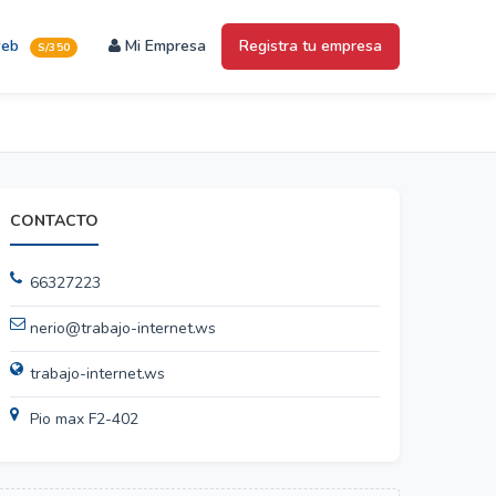
web
Mi Empresa
Registra tu empresa
S/350
CONTACTO
66327223
nerio@trabajo-internet.ws
trabajo-internet.ws
Pio max F2-402