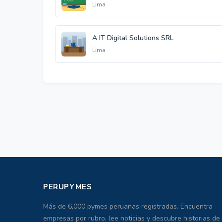
Lima
A IT Digital Solutions SRL
Lima
PERUPYMES
Más de 6,000 pymes peruanas registradas. Encuentra
empresas por rubro, lee noticias y descubre historias de