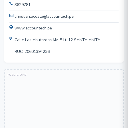
3629781
christian.acosta@accountech.pe
www.accountech.pe
Calle Las Abutardas Mz. F Lt. 12 SANTA ANITA
RUC: 20601394236