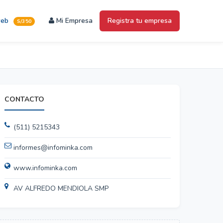
web
Mi Empresa
Registra tu empresa
S/350
CONTACTO
(511) 5215343
informes@infominka.com
www.infominka.com
AV ALFREDO MENDIOLA SMP