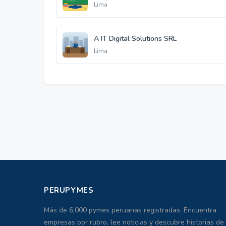
Lima
A IT Digital Solutions SRL
Lima
PERUPYMES
Más de 6,000 pymes peruanas registradas. Encuentra
empresas por rubro, lee noticias y descubre historias de