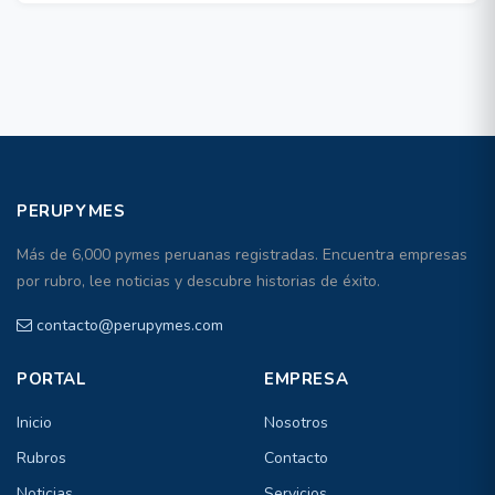
PERUPYMES
Más de 6,000 pymes peruanas registradas. Encuentra empresas
por rubro, lee noticias y descubre historias de éxito.
contacto@perupymes.com
PORTAL
EMPRESA
Inicio
Nosotros
Rubros
Contacto
Noticias
Servicios